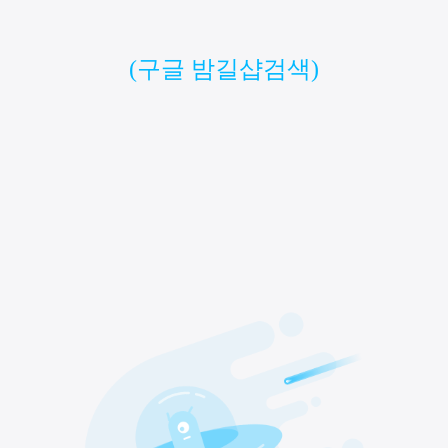
(구글 밤길샵검색)